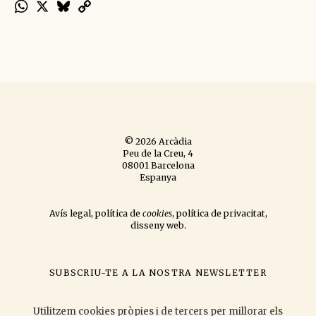
WhatsApp
X
Bluesky
Copy
Link
© 2026 Arcàdia
Peu de la Creu, 4
08001 Barcelona
Espanya
Avís legal
,
política de
cookies
,
política de privacitat
,
disseny web
.
SUBSCRIU-TE A LA NOSTRA NEWSLETTER
si vols que t'informem de les novetats que publiquem
i les activitats
que organitzem.
Utilitzem cookies pròpies i de tercers per millorar els