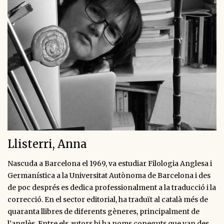
Llisterri, Anna
Nascuda a Barcelona el 1969, va estudiar Filologia Anglesa i
Germanística a la Universitat Autònoma de Barcelona i des
de poc després es dedica professionalment a la traducció i la
correcció. En el sector editorial, ha traduït al català més de
quaranta llibres de diferents gèneres, principalment de
l’anglès. Entre els autors hi ha noms coneguts que van des