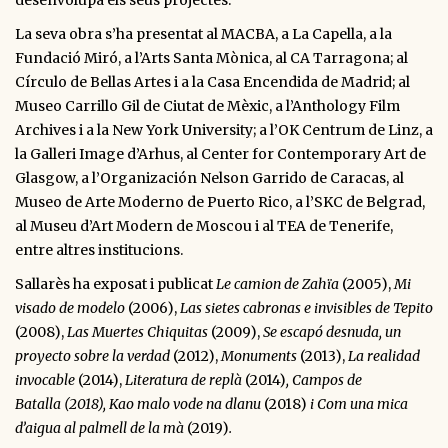
desenvolupa els seus projectes.
La seva obra s’ha presentat al MACBA, a La Capella, a la
Fundació Miró, a l’Arts Santa Mònica, al CA Tarragona; al
Círculo de Bellas Artes i a la Casa Encendida de Madrid; al
Museo Carrillo Gil de Ciutat de Mèxic, a l’Anthology Film
Archives i a la New York University; a l’OK Centrum de Linz, a
la Galleri Image d’Arhus, al Center for Contemporary Art de
Glasgow, a l’Organización Nelson Garrido de Caracas, al
Museo de Arte Moderno de Puerto Rico, a l’SKC de Belgrad,
al Museu d’Art Modern de Moscou i al TEA de Tenerife,
entre altres institucions.
Sallarès ha exposat i publicat
Le camion de Zahïa
(2005),
Mi
visado de modelo
(2006),
Las sietes cabronas e invisibles de Tepito
(2008),
Las Muertes Chiquitas
(2009),
Se escapó desnuda,
un
proyecto sobre la verdad
(2012),
Monuments
(2013),
La realidad
invocable
(2014),
Literatura de replà
(2014)
,
Campos de
Batalla
(2018), Kao malo vode na dlanu
(2018)
i Com una mica
d’aigua al palmell de la mà
(2019)
.