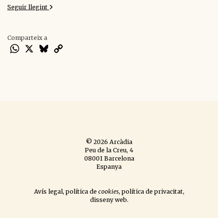
Seguir llegint
Comparteix a
WhatsApp
X
Bluesky
Copy
Link
© 2026 Arcàdia
Peu de la Creu, 4
08001 Barcelona
Espanya
Avís legal
,
política de
cookies
,
política de privacitat
,
disseny web
.