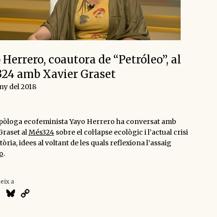
Herrero, coautora de “Petróleo”, al
24 amb Xavier Graset
uny del 2018
pòloga ecofeminista Yayo Herrero ha conversat amb
Graset al
Més324
sobre el col·lapse ecològic i l’actual crisi
atòria, idees al voltant de les quals reflexiona l’assaig
o
.
eix a
atsApp
X
Bluesky
Copy
Link