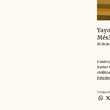
Yayo 
Més3
16 de j
L’antro
Xavier 
civilitz
Petróle
Compart
Wh