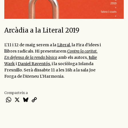
Arcàdia a la Literal 2019
L’11 i 12 de maig serem a la
Literal
, la Fira d’idees i
llibres radicals. Hi presentarem
Contra la caritat.
En defensa de la renda bàsica
amb els autors,
Julie
Wark
i
Daniel Raventós
, i la sociòloga Iolanda
Fresnillo. Serà dissabte 11 a les 18h a la sala Joe
Forga de l’Ateneu L’Harmonia.
Comparteix a
WhatsApp
X
Bluesky
Copy
Link