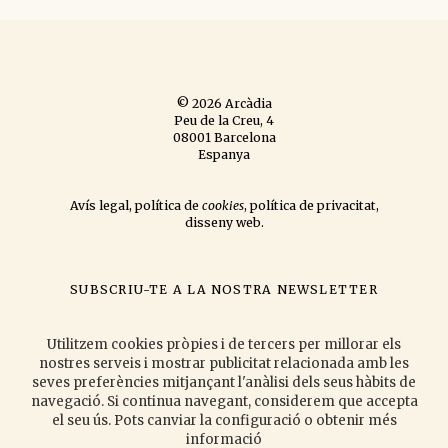
© 2026 Arcàdia
Peu de la Creu, 4
08001 Barcelona
Espanya
Avís legal
,
política de
cookies
,
política de privacitat
,
disseny web
.
SUBSCRIU-TE A LA NOSTRA NEWSLETTER
si vols que t'informem de les novetats que publiquem
i les activitats
que organitzem.
Utilitzem cookies pròpies i de tercers per millorar els
nostres serveis i mostrar publicitat relacionada amb les
seves preferències mitjançant l'anàlisi dels seus hàbits de
navegació. Si continua navegant, considerem que accepta
Accepto la
política de privacitat
.
el seu ús. Pots canviar la configuració o obtenir més
informació