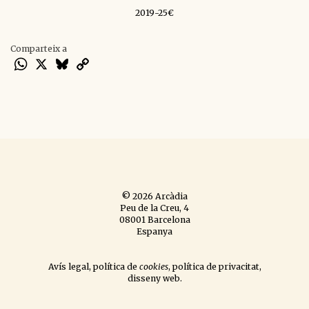
2019-25€
Comparteix a
WhatsApp
X
Bluesky
Copy
Link
© 2026 Arcàdia
Peu de la Creu, 4
08001 Barcelona
Espanya
Avís legal
,
política de
cookies
,
política de privacitat
,
disseny web
.