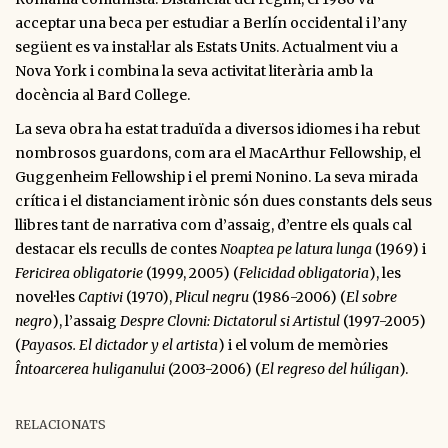
acceptar una beca per estudiar a Berlín occidental i l’any
següent es va instal·lar als Estats Units. Actualment viu a
Nova York i combina la seva activitat literària amb la
docència al Bard College.
La seva obra ha estat traduïda a diversos idiomes i ha rebut
nombrosos guardons, com ara el MacArthur Fellowship, el
Guggenheim Fellowship i el premi Nonino. La seva mirada
crítica i el distanciament irònic són dues constants dels seus
llibres tant de narrativa com d’assaig, d’entre els quals cal
destacar els reculls de contes
Noaptea pe latura lunga
(1969) i
Fericirea obligatorie
(1999, 2005) (
Felicidad obligatoria
), les
novel·les
Captivi
(1970),
Plicul negru
(1986-2006) (
El sobre
negro
), l’assaig
Despre Clovni: Dictatorul si Artistul
(1997-2005)
(
Payasos. El dictador y el artista
) i el volum de memòries
Întoarcerea huliganului
(2003-2006) (
El regreso del húligan
).
RELACIONATS