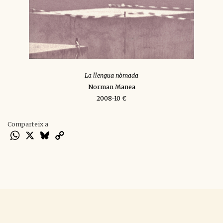
La llengua nòmada
Norman Manea
2008-10 €
Comparteix a
WhatsApp
X
Bluesky
Copy
Link