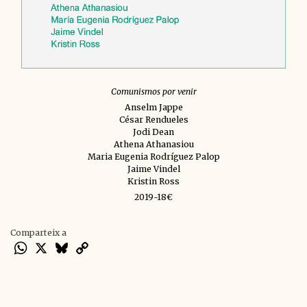
Comunismos por venir
Anselm Jappe
César Rendueles
Jodi Dean
Athena Athanasiou
Maria Eugenia Rodríguez Palop
Jaime Vindel
Kristin Ross
2019-18€
Comparteix a
WhatsApp
X
Bluesky
Copy
Link