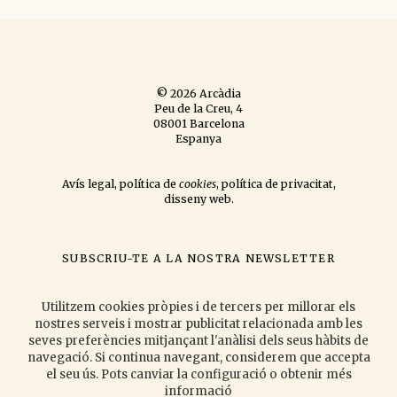
© 2026 Arcàdia
Peu de la Creu, 4
08001 Barcelona
Espanya
Avís legal
,
política de
cookies
,
política de privacitat
,
disseny web
.
SUBSCRIU-TE A LA NOSTRA NEWSLETTER
si vols que t'informem de les novetats que publiquem
i les activitats
que organitzem.
Utilitzem cookies pròpies i de tercers per millorar els
nostres serveis i mostrar publicitat relacionada amb les
seves preferències mitjançant l'anàlisi dels seus hàbits de
navegació. Si continua navegant, considerem que accepta
Accepto la
política de privacitat
.
el seu ús. Pots canviar la configuració o obtenir més
informació