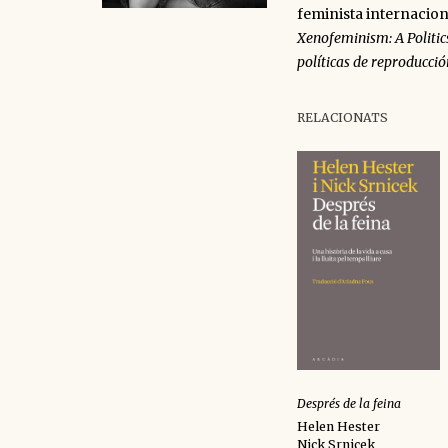
feminista internacion
Xenofeminism: A Politics
políticas de reproducció
RELACIONATS
Després de la feina
Helen Hester
Nick Srnicek