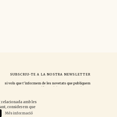
SUBSCRIU-TE A LA NOSTRA NEWSLETTER
si vols que t'informem de les novetats que publiquem
i les activitats que organitzem.
at relacionada amb les
egant, considerem que
Accepto la
política de privacitat
.
Més informació