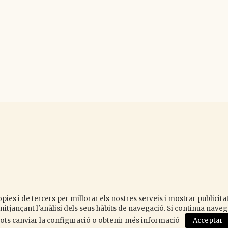
y
k
pies i de tercers per millorar els nostres serveis i mostrar publicit
itjançant l'anàlisi dels seus hàbits de navegació. Si continua nav
 Pots canviar la configuració o obtenir més informació
Acceptar