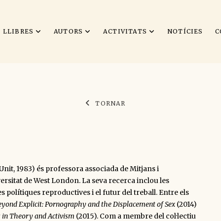
LLIBRES
AUTORS
ACTIVITATS
NOTÍCIES
C
TORNAR
nit, 1983) és professora associada de Mitjans i
ersitat de West London. La seva recerca inclou les
es polítiques reproductives i el futur del treball. Entre els
eyond Explicit: Pornography and the Displacement of Sex
(2014)
s in Theory and Activism
(2015). Com a membre del col·lectiu