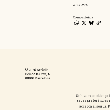
2024-25 €
Comparteix a
WhatsApp
X
Bluesky
Cop
Lin
© 2026 Arcàdia
Peu de la Creu, 4
08001 Barcelona
Espanya
Avís legal
,
política de
cookies
,
política de privacitat
,
Utilitzem cookies prò
disseny web
.
seves preferències m
accepta el seu ús.