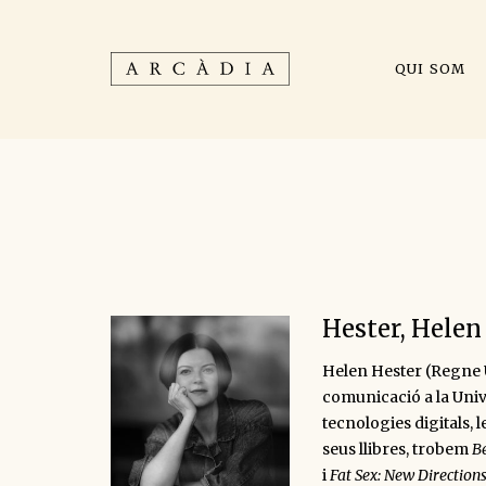
QUI SOM
Hester, Helen
Helen Hester (Regne U
comunicació a la Univ
tecnologies digitals, l
seus llibres, trobem
B
i
Fat Sex: New Direction