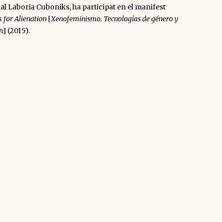
al Laboria Cuboniks, ha participat en el manifest
 for Alienation
[
Xenofeminismo. Tecnologías de género y
n
] (2015).