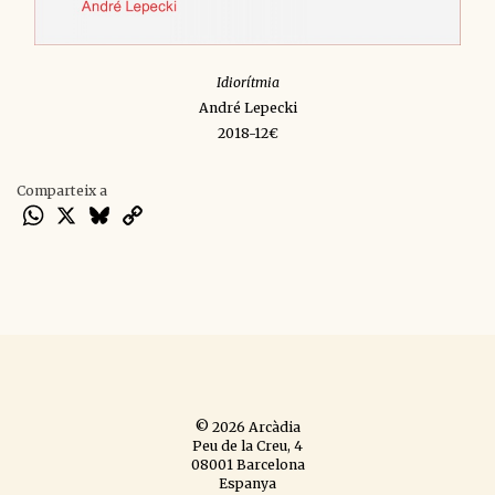
Idiorítmia
André Lepecki
2018-12€
Comparteix a
WhatsApp
X
Bluesky
Copy
Link
© 2026 Arcàdia
Peu de la Creu, 4
08001 Barcelona
Espanya