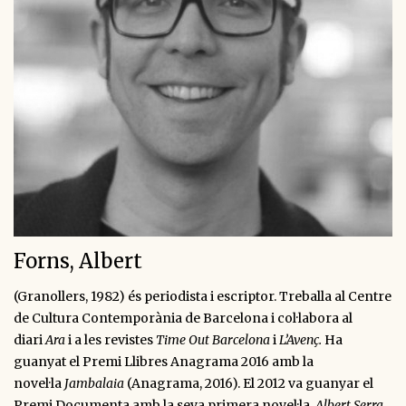
Forns, Albert
(Granollers, 1982) és periodista i escriptor. Treballa al Centre
de Cultura Contemporània de Barcelona i col·labora al
diari
Ara
i a les revistes
Time Out Barcelona
i
L’Avenç.
Ha
guanyat el Premi Llibres Anagrama 2016 amb la
novel·la
Jambalaia
(Anagrama, 2016). El 2012 va guanyar el
Premi Documenta amb la seva primera novel·la,
Albert Serra