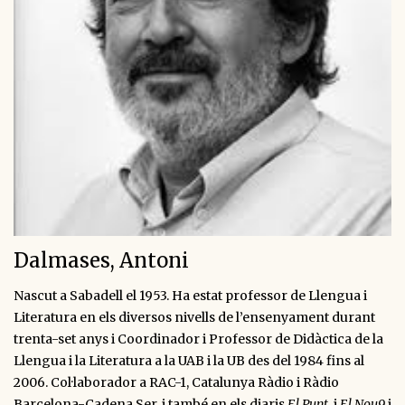
Dalmases, Antoni
Nascut a Sabadell el 1953. Ha estat professor de Llengua i
Literatura en els diversos nivells de l’ensenyament durant
trenta-set anys i Coordinador i Professor de Didàctica de la
Llengua i la Literatura a la UAB i la UB des del 1984 fins al
2006. Col·laborador a RAC-1, Catalunya Ràdio i Ràdio
Barcelona-Cadena Ser, i també en els diaris
El Punt
, i
El Nou9
i