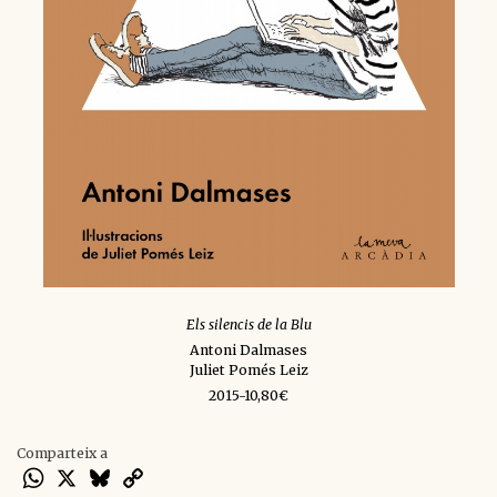
Els silencis de la Blu
Antoni Dalmases
Juliet Pomés Leiz
2015-10,80€
Comparteix a
WhatsApp
X
Bluesky
Copy
Link