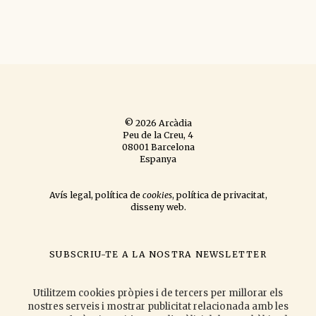
© 2026 Arcàdia
Peu de la Creu, 4
08001 Barcelona
Espanya
Avís legal
,
política de
cookies
,
política de privacitat
,
disseny web
.
SUBSCRIU-TE A LA NOSTRA NEWSLETTER
si vols que t'informem de les novetats que publiquem
i les activitats
que organitzem.
Utilitzem cookies pròpies i de tercers per millorar els
nostres serveis i mostrar publicitat relacionada amb les