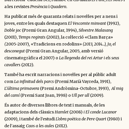
a les revistes
Presència
i
Quadern
.
Ha publicat més de quaranta relats i novel·les per a nens i
joves, entre les quals destaquen
El Vescomte minvant
(1992),
Doble joc
(Premi Gran Angular, 1994),
Silvestre Malasang
(2001),
Temps regirats
(2002), la col·lecció «Clam Barça»
(
2005-2007)
,
«Tradicions en rodolins»
(2013, 2014…), Jo, el
desconegut
(Premi Gran Angular, 2005, amb versió
cinematogràfica el 2007) o
La llegenda del rei Artur i els seus
cavallers
(2012).
També ha escrit narracions i novel·les per al públic adult
com
La infinitud dels parcs
(Premi Marià Vayreda, 1991),
L’última primavera
(Premi Andròmina-Octubre, 1993),
Al mig
del camí
(Premi Sant Joan, 1998) o
Ull per ull
(2009).
És autor de diversos llibres de text i manuals, de les
adaptacions dels clàssics
Hamlet
(2008)
i El conde Lucanor
(2009)
,
i també
de l’estudi
L’obra poètica de Pere Quart
(1980) i
de l’assaig
Caos a les aules
(2012).