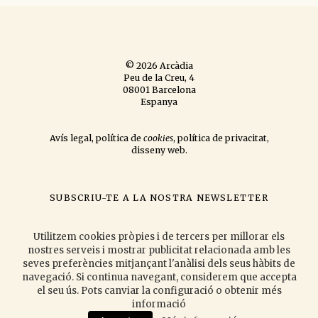
© 2026 Arcàdia
Peu de la Creu, 4
08001 Barcelona
Espanya
Avís legal
,
política de
cookies
,
política de privacitat
,
disseny web
.
SUBSCRIU-TE A LA NOSTRA NEWSLETTER
si vols que t'informem de les novetats que publiquem
i les activitats
que organitzem.
Utilitzem cookies pròpies i de tercers per millorar els
nostres serveis i mostrar publicitat relacionada amb les
seves preferències mitjançant l'anàlisi dels seus hàbits de
navegació. Si continua navegant, considerem que accepta
Accepto la
política de privacitat
.
el seu ús. Pots canviar la configuració o obtenir més
informació