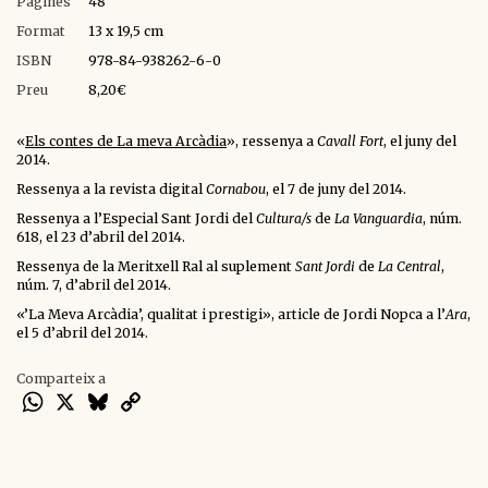
Pàgines
48
Format
13 x 19,5 cm
ISBN
978-84-938262-6-0
Preu
8,20€
«
Els contes de La meva Arcàdia
», ressenya a
Cavall Fort
, el juny del
2014.
Ressenya a la revista digital
Cornabou
, el 7 de juny del 2014.
Ressenya a l’Especial Sant Jordi del
Cultura/s
de
La Vanguardia
, núm.
618, el 23 d’abril del 2014.
Ressenya de la Meritxell Ral al suplement
Sant Jordi
de
La Central
,
núm. 7, d’abril del 2014.
«’La Meva Arcàdia’, qualitat i prestigi», article de Jordi Nopca a l’
Ara
,
el 5 d’abril del 2014.
Comparteix a
WhatsApp
X
Bluesky
Copy
Link