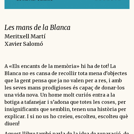
Les mans de la Blanca
Meritxell Martí
Xavier Salomó
A «Els encants de la memòria» hi ha de tot! La
Blanca no es cansa de recollir tota mena d’objectes
que la gent pensa que ja no valen per a res, i amb
les seves mans prodigioses és capaç de donar-los
una vida nova. Un home molt curiós entra a la
botiga a tafanejar i s’adona que totes les coses, per
insignificants que semblin, tenen una història per
explicar. I si no us ho creieu, escolteu, escolteu què
diuen!
Aquest llibre també parla de la idea de reparació, de