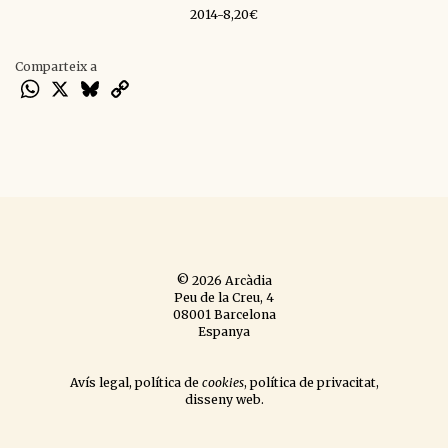
2014-8,20€
Comparteix a
WhatsApp
X
Bluesky
Copy
Link
© 2026 Arcàdia
Peu de la Creu, 4
08001 Barcelona
Espanya
Avís legal
,
política de
cookies
,
política de privacitat
,
disseny web
.