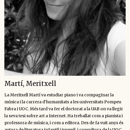
Martí, Meritxell
La Meritxell Martí va estudiar piano i va compaginar la
música i la carrera d’humanitats a les universitats Pompeu
Fabra i UOC. Més tard va fer el doctorat a la UAB on va llegir
la seva tesi sobre art a Internet. Ha treballat com a pianista i
professora de música, i com a editora. Des de fa vuit anys és
autora de literatura infantil i juvenil, i consultora de la UOC.