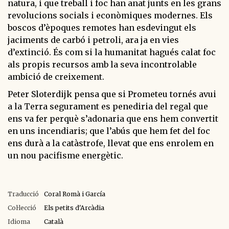
natura, i que treball i foc han anat junts en les grans
revolucions socials i econòmiques modernes. Els
boscos d’èpoques remotes han esdevingut els
jaciments de carbó i petroli, ara ja en vies
d’extinció. És com si la humanitat hagués calat foc
als propis recursos amb la seva incontrolable
ambició de creixement.
Peter Sloterdijk pensa que si Prometeu tornés avui
a la Terra segurament es penediria del regal que
ens va fer perquè s’adonaria que ens hem convertit
en uns incendiaris; que l’abús que hem fet del foc
ens durà a la catàstrofe, llevat que ens enrolem en
un nou pacifisme energètic.
Traducció
Coral Romà i García
Col·lecció
Els petits d'Arcàdia
Idioma
Català