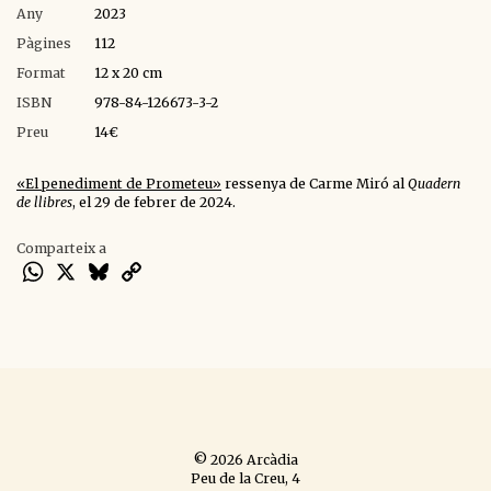
Any
2023
Pàgines
112
Format
12 x 20 cm
ISBN
978-84-126673-3-2
Preu
14€
«El penediment de Prometeu»
ressenya de Carme Miró al
Quadern
de llibres
, el 29 de febrer de 2024.
Comparteix a
WhatsApp
X
Bluesky
Copy
Link
© 2026 Arcàdia
Peu de la Creu, 4