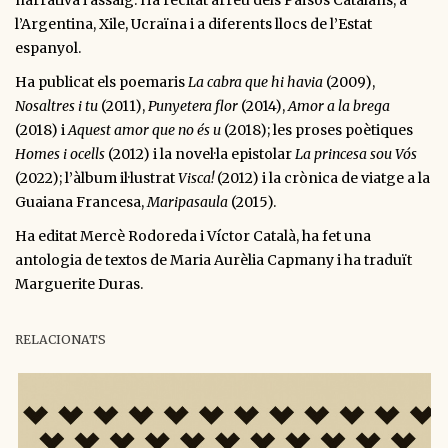
narrativa i assaig. Ha recitat arreu dels Països Catalans, a
l’Argentina, Xile, Ucraïna i a diferents llocs de l’Estat
espanyol.
Ha publicat els poemaris
La cabra que hi havia
(2009),
Nosaltres i tu
(2011),
Punyetera flor
(2014),
Amor a la brega
(2018) i
Aquest amor que no és u
(2018); les proses poètiques
Homes i ocells
(2012) i la novel·la epistolar
La princesa sou Vós
(2022); l’àlbum il·lustrat
Visca!
(2012) i la crònica de viatge a la
Guaiana Francesa,
Maripasaula
(2015).
Ha editat Mercè Rodoreda i Víctor Català, ha fet una
antologia de textos de Maria Aurèlia Capmany i ha traduït
Marguerite Duras.
RELACIONATS