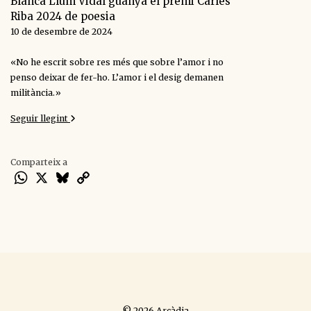
Blanca Llum Vidal guanya el premi Carles
Riba 2024 de poesia
10 de desembre de 2024
«No he escrit sobre res més que sobre l’amor i no
penso deixar de fer-ho. L’amor i el desig demanen
militància.»
Seguir llegint
Comparteix a
WhatsApp
X
Bluesky
Copy
Link
© 2026 Arcàdia