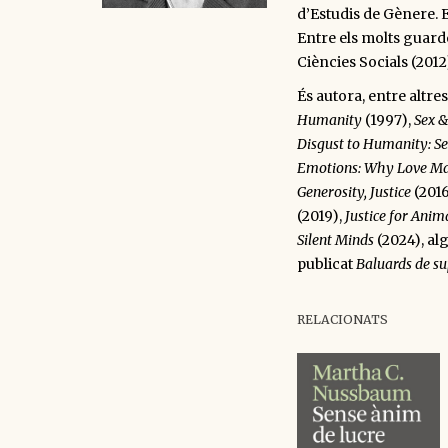
d’Estudis de Gènere. 
Entre els molts guard
Ciències Socials (2012
És autora, entre altres
Humanity
(1997),
Sex &
Disgust to Humanity: S
Emotions: Why Love Mat
Generosity, Justice
(201
(2019),
Justice for Anim
Silent Minds
(2024), al
publicat
Baluards de sup
RELACIONATS