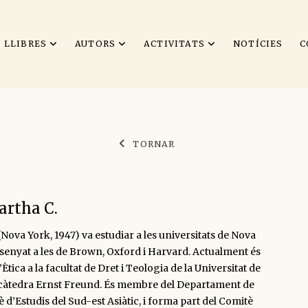
LLIBRES
AUTORS
ACTIVITATS
NOTÍCIES
C
TORNAR
rtha C.
ova York, 1947) va estudiar a les universitats de Nova
nsenyat a les de Brown, Oxford i Harvard. Actualment és
Ètica a la facultat de Dret i Teologia de la Universitat de
 càtedra Ernst Freund. És membre del Departament de
è d’Estudis del Sud-est Asiàtic, i forma part del Comitè