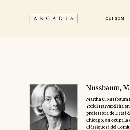
QUI SOM
Nussbaum, Ma
Martha C. Nussbaum (N
York i Harvard i ha e
professora de Dret i d’
Chicago, on ocupa la
Clàssiques i del Comit