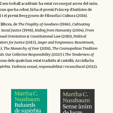
El seu treball acadèmic ha estat reconegut arreu del món.
ons que ha rebut, hi ha el premi Príncep d’Astúries de
) i el premi Berggruen de Filosofia i Cultura (2018).
 llibres, de
The Fragility of Goodness
(1986),
Cultivating
 Social Justice
(1998),
Hiding from Humanity
(2004),
From
exual Orientation & Constitutional Law
(2010),
Political
ters for Justice
(2013),
Anger and Forgiveness: Resentment,
6),
The Monarchy of Fear
(2018),
The Cosmopolitan Tradition
als: Our Collective Responsibility
(2023) i
The Tenderness of
guns dels quals han estat traduïts al castellà. Arcàdia ha
èrbia. Violència sexual, responsabilitat i reconciliació
(2022).