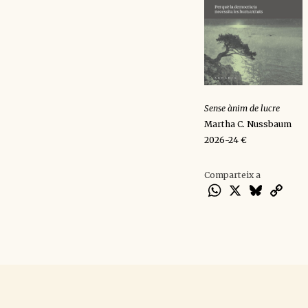
Sense ànim de lucre
Martha C. Nussbaum
2026-24 €
Comparteix a
WhatsApp
X
Bluesky
Cop
Lin