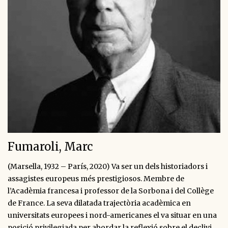
Fumaroli, Marc
(Marsella, 1932 – París, 2020) Va ser un dels historiadors i
assagistes europeus més prestigiosos. Membre de
l’Acadèmia francesa i professor de la Sorbona i del Collège
de France. La seva dilatada trajectòria acadèmica en
universitats europees i nord-americanes el va situar en una
posició privilegiada per abordar la reflexió sobre el declivi