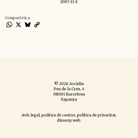
2007-11 €
Comparteix a
WhatsApp
X
Bluesky
Copy
Link
© 2026 Arcàdia
Peu de la Creu, 4
08001 Barcelona
Espanya
Avís legal
,
política de
cookies
,
política de privacitat
,
disseny web
.