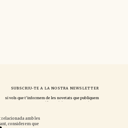
SUBSCRIU-TE A LA NOSTRA NEWSLETTER
si vols que t'informem de les novetats que publiquem
i les activitats que organitzem.
at relacionada amb les
egant, considerem que
Accepto la
política de privacitat
.