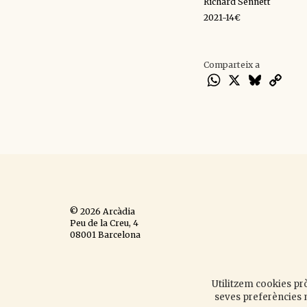
Richard Sennett
2021-14€
Comparteix a
WhatsApp
X
Bluesky
Cop
Lin
© 2026 Arcàdia
Peu de la Creu, 4
08001 Barcelona
Espanya
Avís legal
,
política de
cookies
,
política de privacitat
,
Utilitzem cookies prò
disseny web
.
seves preferències m