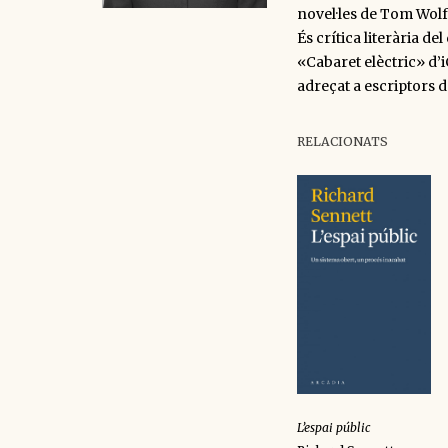
novel·les de Tom Wolfe
És crítica literària del
«Cabaret elèctric» d’
adreçat a escriptors 
RELACIONATS
L’espai públic