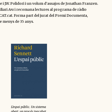
 i J.W. Polidori i un volum d’assajos de Jonathan Franzen.
 diari
Ara
i recomana lectures al programa de ràdio
iCAT.cat. Forma part del jurat del Premi Documenta,
de menys de 35 anys.
L’espai públic. Un sistema
obert, un procés inacabat