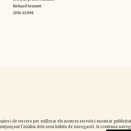
Richard Sennett
2014-12,90€
y
k
pies i de tercers per millorar els nostres serveis i mostrar publicit
itjançant l'anàlisi dels seus hàbits de navegació. Si continua nav