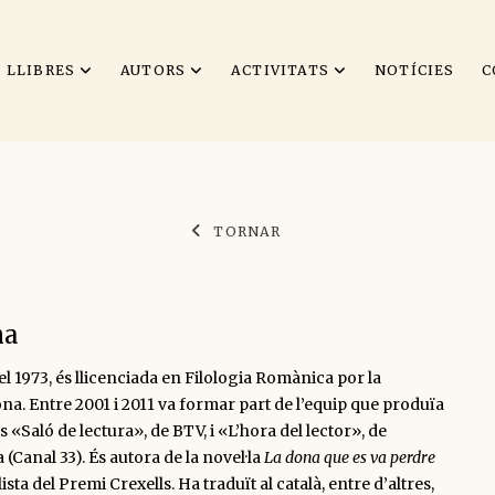
LLIBRES
AUTORS
ACTIVITATS
NOTÍCIES
C
TORNAR
na
l 1973, és llicenciada en Filologia Romànica por la
na. Entre 2001 i 2011 va formar part de l’equip que produïa
s «Saló de lectura», de BTV, i «L’hora del lector», de
 (Canal 33). És autora de la novel·la
La dona que es va perdre
ista del Premi Crexells. Ha traduït al català, entre d’altres,