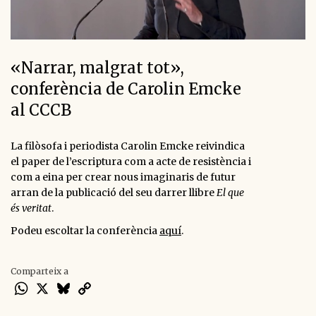
«Narrar, malgrat tot»,
conferència de Carolin Emcke
al CCCB
La filòsofa i periodista Carolin Emcke reivindica
el paper de l’escriptura com a acte de resistència i
com a eina per crear nous imaginaris de futur
arran de la publicació del seu darrer llibre
El que
és veritat
.
Podeu escoltar la conferència
aquí
.
Comparteix a
WhatsApp
X
Bluesky
Copy
Link