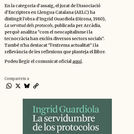
En la categoria d’assaig, el jurat de l’Associació
d’Escriptors en Llengua Catalana (AELC) ha
distingit l’obra d’Ingrid Guardiola (Girona, 1980),
La servitud dels protocols
, publicada per Arcàdia,
perquè analitza “com el neocapitalisme i la
tecnocràcia han exclòs diversos sectors socials”.
També n’ha destacat “l’extrema actualitat” i la
rellevància de les reflexions que planteja el llibre.
Podeu llegir el comunicat oficial
aquí
.
Comparteix a
WhatsApp
X
Bluesky
Copy
Link
RELACIONATS