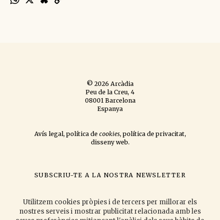
Link
© 2026 Arcàdia
Peu de la Creu, 4
08001 Barcelona
Espanya
Avís legal
,
política de
cookies
,
política de privacitat
,
disseny web
.
SUBSCRIU-TE A LA NOSTRA NEWSLETTER
si vols que t'informem de les novetats que publiquem
i les activitats
que organitzem.
Utilitzem cookies pròpies i de tercers per millorar els
nostres serveis i mostrar publicitat relacionada amb les