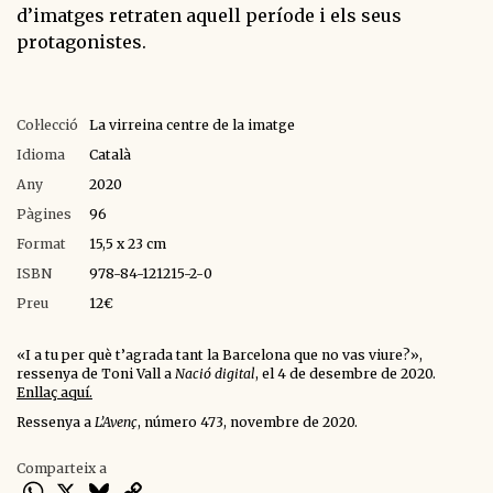
d’imatges retraten aquell període i els seus
protagonistes.
Col·lecció
La virreina centre de la imatge
Idioma
Català
Any
2020
Pàgines
96
Format
15,5 x 23 cm
ISBN
978-84-121215-2-0
Preu
12€
«I a tu per què t’agrada tant la Barcelona que no vas viure?»,
ressenya de Toni Vall a
Nació digital
, el 4 de desembre de 2020.
Enllaç aquí.
Ressenya a
L’Avenç
, número 473, novembre de 2020.
Comparteix a
WhatsApp
X
Bluesky
Copy