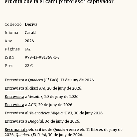
erudita que fa el camí pintoresc i captivador.
Col·lecció
Deriva
Idioma
Català
Any
2026
Pàgines
142
ISBN
979-13-991369-1-3
Preu
22 €
Entrevista
a
Quadern
(
El País
), 13 de juny de 2026.
Entrevista
al diari
Ara
, 20 de juny de 2026.
Entrevista
a
Versàtirs,
20 de juny de 2026.
Entrevista
a ACN, 29 de juny de 2026.
Entrevista
al
Telenotícies Migdia
, TV3, 30 de juny 2026
Entrevista
a
Diagolal
, 3o de juny de 2026.
Recomanat
pels crítics de
Quadern
entre els 11 llibres de juny de
2026,
Quadern
(
El Paí
s), 30 de juny de 2026.