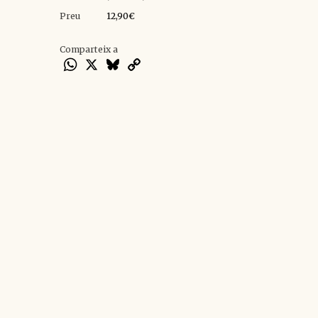
Preu
12,90€
Comparteix a
WhatsApp
X
Bluesky
Copy
Link