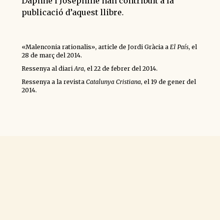
Daphne i Josephine han contribuït a la
publicació d’aquest llibre.
«Malenconia rationalis», article de Jordi Gràcia a
El País
, el
28 de març del 2014.
Ressenya al diari
Ara
, el 22 de febrer del 2014.
Ressenya a la revista
Catalunya Cristiana
, el 19 de gener del
2014.