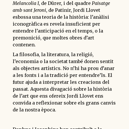
Melancolia I
, de Dürer, i del quadre
Paisatge
amb sant Jeroni
, de Patinir, Jordi Llovet
esbossa una teoria de la història: l’anàlisi
iconogràfica es revela insuficient per
entendre l’anticipació en el temps, o la
premonició, que moltes obres d’art
contenen.
La filosofia, la literatura, la religió,
l’economia o la societat també donen sentit
als objectes artístics. No n’hi ha prou d’anar
a les fonts i a la tradició per entendre’ls. El
futur ajuda a interpretar les creacions del
passat. Aquesta divagació sobre la història
de l’art que ens ofereix Jordi Llovet ens
convida a reflexionar sobre els grans canvis
de la nostra època.