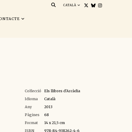
CATALÀ
ONTACTE
Col·lecció
Els llibres d'Arcàdia
Idioma
Català
Any
2013
Pàgines
68
Format
14 x 21,5 cm
ISBN
978-84-938262-4-6