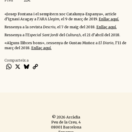
Preu
22€
«Josep Fontana i el sempitern xoc Catalunya-Espanya», article
d’Ignasi Aragay a l’
ARA Llegim
, el 9 de març de 2019.
Enllaç aquí.
Ressenya a la revista
Descriu
, el 7 de maig del 2018.
Enllaç aquí.
Ressenya a l
‘Especial Sant Jordi
del
Cultura/s
, el 21 d’abril del 2018.
«Alguns llibres bons», ressenya de Gustau Muñoz a
El Diario
, l’11 de
març del 2018.
Enllaç aquí.
Comparteix a
WhatsApp
X
Bluesky
Copy
Link
© 2026 Arcàdia
Peu de la Creu, 4
08001 Barcelona