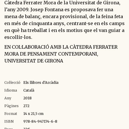
Càtedra Ferrater Mora de la Universitat de Girona,
l’any 2009. Josep Fontana es proposava fer una
mena de balanç, encara provisional, de la feina feta
en més de cinquanta anys, centrant-se en els camps
en què ha treballat i en els motius que el van guiar a
escollir-los.
EN COL·LABORACIÓ AMB LA CÀTEDRA FERRATER
MORA DE PENSAMENT CONTEMPORANI,
UNIVERSITAT DE GIRONA
Col·lecció
Els llibres d'Arcàdia
Idioma
Català
Any
2018
Pàgines
272
Format
14 x 21,5 cm
ISBN
978-84-947174-6-8