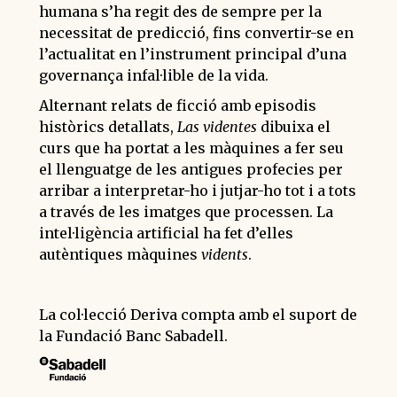
humana s’ha regit des de sempre per la
necessitat de predicció, fins convertir-se en
l’actualitat en l’instrument principal d’una
governança infal·lible de la vida.
Alternant relats de ficció amb episodis
històrics detallats,
Las videntes
dibuixa el
curs que ha portat a les màquines a fer seu
el llenguatge de les antigues profecies per
arribar a interpretar-ho i jutjar-ho tot i a tots
a través de les imatges que processen. La
intel·ligència artificial ha fet d’elles
autèntiques màquines
vidents
.
La col·lecció Deriva compta amb el suport de
la Fundació Banc Sabadell.