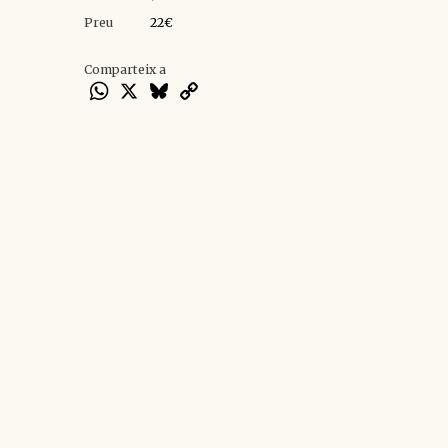
Preu
22€
Comparteix a
WhatsApp
X
Bluesky
Copy
Link