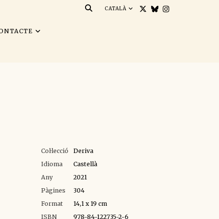
CATALÀ
ONTACTE
Col·lecció
Deriva
Idioma
Castellà
Any
2021
Pàgines
304
Format
14,1 x 19 cm
ISBN
978-84-122735-2-6