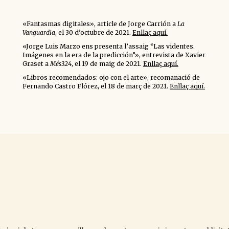
«
Fantasmas digitales
», article de Jorge Carrión a
La
Vanguardia
, el 30 d’octubre de 2021.
Enllaç aquí.
«Jorge Luis Marzo ens presenta l’assaig “Las videntes.
Imágenes en la era de la predicción”», entrevista de Xavier
Graset a
Més324
, el 19 de maig de 2021.
Enllaç aquí.
«
Libros recomendados: ojo con el arte
», recomanació de
Fernando Castro Flórez, el 18 de març de 2021.
Enllaç aquí.