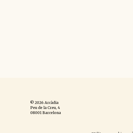
© 2026 Arcàdia
Peu de la Creu, 4
08001 Barcelona
Espanya
Avís legal
,
política de
cookies
,
política de privacitat
,