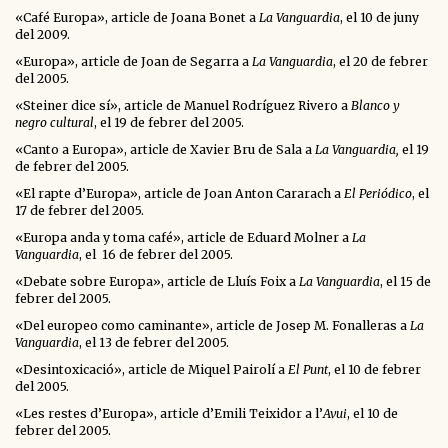
«Café Europa», article de Joana Bonet a
La Vanguardia
, el 10 de juny
del 2009.
«Europa», article de Joan de Segarra a
La Vanguardia
, el 20 de febrer
del 2005.
«Steiner dice sí», article de Manuel Rodríguez Rivero a
Blanco y
negro cultural
, el 19 de febrer del 2005.
«Canto a Europa», article de Xavier Bru de Sala a
La Vanguardia,
el 19
de febrer del 2005.
«El rapte d’Europa», article de Joan Anton Cararach a
El Periódico
, el
17 de febrer del 2005.
«Europa anda y toma café», article de Eduard Molner a
La
Vanguardia
, el 16 de febrer del 2005.
«Debate sobre Europa», article de Lluís Foix a
La Vanguardia
, el 15 de
febrer del 2005.
«Del europeo como caminante», article de Josep M. Fonalleras a
La
Vanguardia
, el 13 de febrer del 2005.
«Desintoxicació», article de Miquel Pairolí a
El Punt
, el 10 de febrer
del 2005.
«Les restes d’Europa», article d’Emili Teixidor a l’
Avui
, el 10 de
febrer del 2005.