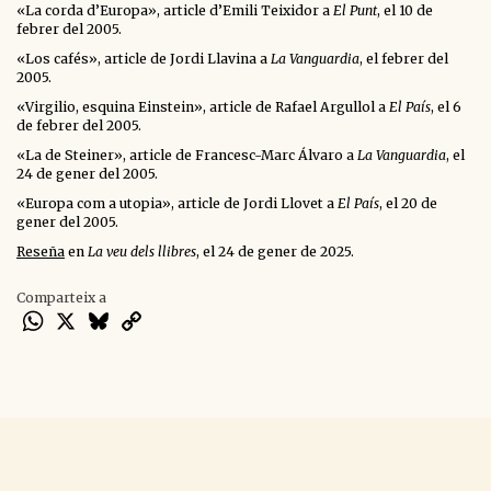
«La corda d’Europa», article d’Emili Teixidor a
El Punt
, el 10 de
febrer del 2005.
«Los cafés», article de Jordi Llavina a
La Vanguardia
, el febrer del
2005.
«Virgilio, esquina Einstein», article de Rafael Argullol a
El País
, el 6
de febrer del 2005.
«La de Steiner», article de Francesc-Marc Álvaro a
La Vanguardia
, el
24 de gener del 2005.
«Europa com a utopia», article de Jordi Llovet a
El País
, el 20 de
gener del 2005.
Reseña
en
La veu dels llibres
, el 24 de gener de 2025.
Comparteix a
WhatsApp
X
Bluesky
Copy
Link