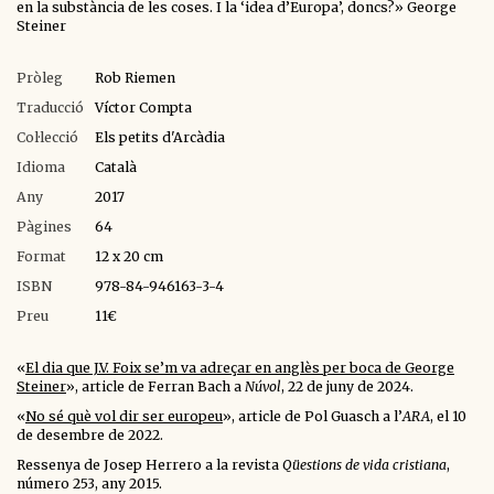
en la substància de les coses. I la ‘idea d’Europa’, doncs?» George
Steiner
Pròleg
Rob Riemen
Traducció
Víctor Compta
Col·lecció
Els petits d'Arcàdia
Idioma
Català
Any
2017
Pàgines
64
Format
12 x 20 cm
ISBN
978-84-946163-3-4
Preu
11€
«
El dia que J.V. Foix se’m va adreçar en anglès per boca de George
Steiner
», article de Ferran Bach a
Núvol
, 22 de juny de 2024.
«
No sé què vol dir ser europeu
», article de Pol Guasch a l’
ARA
, el 10
de desembre de 2022.
Ressenya de Josep Herrero a la revista
Qüestions de vida cristiana
,
número 253, any 2015.