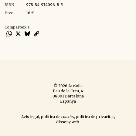
ISBN
978-84-934096-8-5
Preu
16 €
Comparteix a
WhatsApp
X
Bluesky
Copy
Link
© 2026 Arcàdia
Peu de la Creu, 4
08001 Barcelona
Espanya
Avís legal
,
política de
cookies
,
política de privacitat
,
disseny web
.