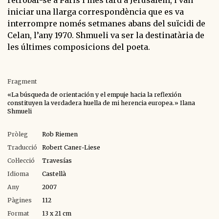
iniciar una llarga correspondència que es va
interrompre només setmanes abans del suïcidi de
Celan, l’any 1970. Shmueli va ser la destinatària de
les últimes composicions del poeta.
Fragment
«La búsqueda de orientación y el empuje hacia la reflexión
constituyen la verdadera huella de mi herencia europea.» Ilana
Shmueli
Pròleg
Rob Riemen
Traducció
Robert Caner-Liese
Col·lecció
Travesías
Idioma
Castellà
Any
2007
Pàgines
112
Format
13 x 21 cm