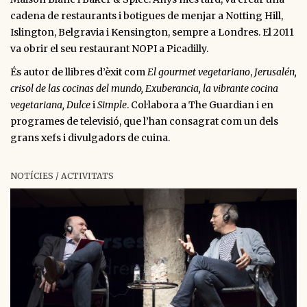
cadena de restaurants i botigues de menjar a Notting Hill,
Islington, Belgravia i Kensington, sempre a Londres. El 2011
va obrir el seu restaurant NOPI a Picadilly.
És autor de llibres d’èxit com
El gourmet vegetariano
,
Jerusalén,
crisol de las cocinas del mundo, Exuberancia, la vibrante cocina
vegetariana, Dulce
i
Simple
. Col·labora a The Guardian i en
programes de televisió, que l’han consagrat com un dels
grans xefs i divulgadors de cuina.
NOTÍCIES / ACTIVITATS