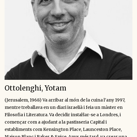
Ottolenghi, Yotam
(Jerusalem, 1968) Va arribar al món de la cuina l’any 1997,
mentre treballava en un diari israelià i feia un màster en
Filosofia i Literatura. Va decidir instal·lar-se a Londres, i
començar com a ajudant a la pastisseria Capital i
establiments com Kensington Place, Launceston Place,
Maison Blanc i Baker & Spice. Anys més tard, va crear una