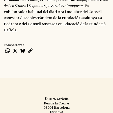
de Leo Strauss
i
Seguint les passes dels almogàvers
. És
col·laborador habitual del diari Ara i membre del Consell
Assessor d’Escoles Tàndem de la Fundació Catalunya La
Pedrera y del Consell Assessor en Educació de la Fundació
Grífols.
Comparteix a
WhatsApp
X
Bluesky
Copy
Link
© 2026 Arcàdia
Peu de la Creu, 4
08001 Barcelona
Espanya