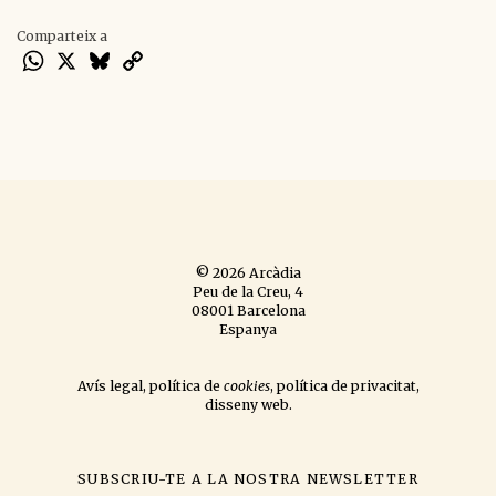
Comparteix a
WhatsApp
X
Bluesky
Copy
Link
© 2026 Arcàdia
Peu de la Creu, 4
08001 Barcelona
Espanya
Avís legal
,
política de
cookies
,
política de privacitat
,
disseny web
.
SUBSCRIU-TE A LA NOSTRA NEWSLETTER