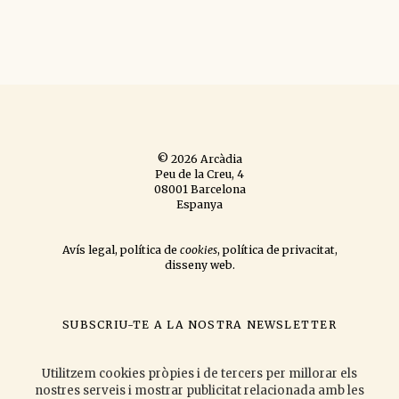
© 2026 Arcàdia
Peu de la Creu, 4
08001 Barcelona
Espanya
Avís legal
,
política de
cookies
,
política de privacitat
,
disseny web
.
SUBSCRIU-TE A LA NOSTRA NEWSLETTER
si vols que t'informem de les novetats que publiquem
i les activitats
que organitzem.
Utilitzem cookies pròpies i de tercers per millorar els
nostres serveis i mostrar publicitat relacionada amb les