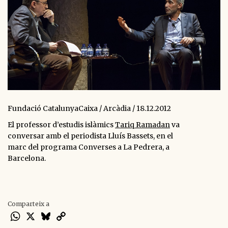
Fundació CatalunyaCaixa / Arcàdia / 18.12.2012
El professor d’estudis islàmics
Tariq Ramadan
va
conversar amb el periodista Lluís Bassets, en el
marc del programa Converses a La Pedrera, a
Barcelona.
Comparteix a
WhatsApp
X
Bluesky
Copy
Link