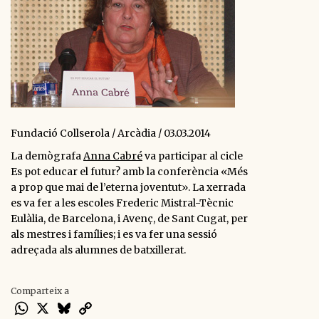
Fundació Collserola / Arcàdia / 03.03.2014
La demògrafa
Anna Cabré
va participar al cicle
Es pot educar el futur? amb la conferència
«Més
a prop que mai de l’eterna joventut».
La xerrada
es va fer a les escoles Frederic Mistral-Tècnic
Eulàlia, de Barcelona, i
Avenç, de Sant Cugat,
per
als mestres i famílies; i es va fer una sessió
adreçada als alumnes de batxillerat.
Comparteix a
WhatsApp
X
Bluesky
Copy
Link