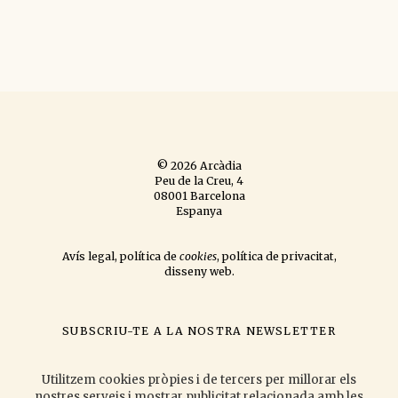
© 2026 Arcàdia
Peu de la Creu, 4
08001 Barcelona
Espanya
Avís legal
,
política de
cookies
,
política de privacitat
,
disseny web
.
SUBSCRIU-TE A LA NOSTRA NEWSLETTER
si vols que t'informem de les novetats que publiquem
i les activitats
que organitzem.
Utilitzem cookies pròpies i de tercers per millorar els
nostres serveis i mostrar publicitat relacionada amb les