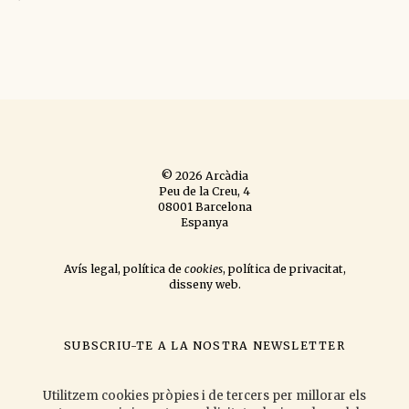
Link
© 2026 Arcàdia
Peu de la Creu, 4
08001 Barcelona
Espanya
Avís legal
,
política de
cookies
,
política de privacitat
,
disseny web
.
SUBSCRIU-TE A LA NOSTRA NEWSLETTER
si vols que t'informem de les novetats que publiquem
i les activitats
que organitzem.
Utilitzem cookies pròpies i de tercers per millorar els