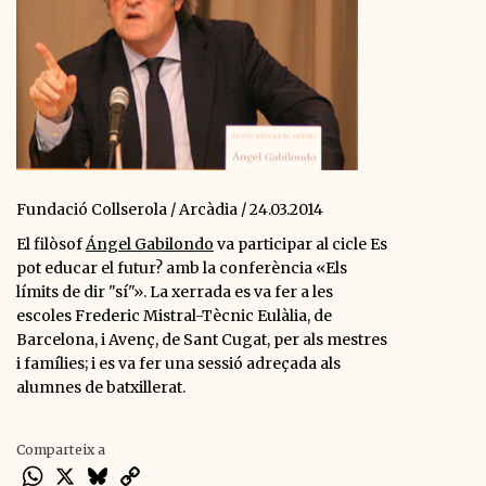
Fundació Collserola / Arcàdia / 24.03.2014
El filòsof
Ángel Gabilondo
va participar al cicle Es
pot educar el futur? amb la conferència
«Els
límits de dir "sí"».
La xerrada es va fer a les
escoles Frederic Mistral-Tècnic Eulàlia, de
Barcelona, i
Avenç, de Sant Cugat,
per als mestres
i famílies; i es va fer una sessió adreçada als
alumnes de batxillerat.
Comparteix a
WhatsApp
X
Bluesky
Copy