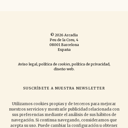
© 2026 Arcadia
Peu de la Creu, 4
08001 Barcelona
España
Aviso legal
,
política de
cookies
,
política de privacidad
,
diseño web
.
SUSCRÍBETE A NUESTRA NEWSLETTER
si quieres que te informemos de las novedades que publicamos
y las
actividades que organizamos.
Utilizamos cookies propias y de terceros para mejorar
nuestros servicios y mostrarle publicidad relacionada con
sus preferencias mediante el análisis de sus hábitos de
navegación. Si continua navegando, consideramos que
Acepto la
política de privacidad
.
acepta su uso. Puede cambiar la configuración u obtener