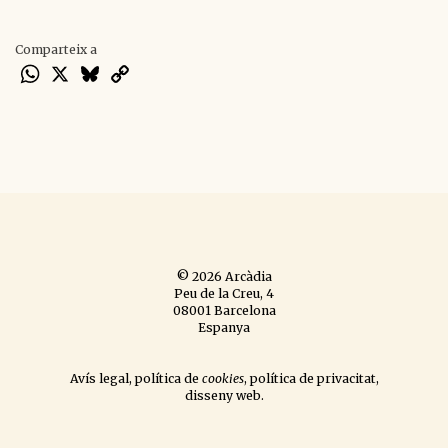
Comparteix a
WhatsApp
X
Bluesky
Copy
Link
© 2026 Arcàdia
Peu de la Creu, 4
08001 Barcelona
Espanya
Avís legal
,
política de
cookies
,
política de privacitat
,
disseny web
.