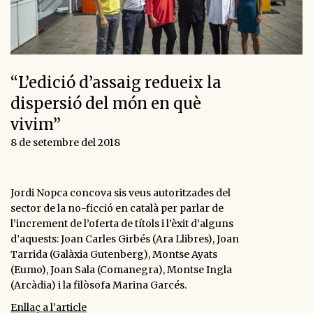
“L’edició d’assaig redueix la
dispersió del món en què
vivim”
8 de setembre del 2018
Jordi Nopca concova sis veus autoritzades del
sector de la no-ficció en català per parlar de
l’increment de l’oferta de títols i l’èxit d’alguns
d’aquests: Joan Carles Girbés (Ara Llibres), Joan
Tarrida (Galàxia Gutenberg), Montse Ayats
(Eumo), Joan Sala (Comanegra), Montse Ingla
(Arcàdia) i la filòsofa Marina Garcés.
Enllaç a l’article