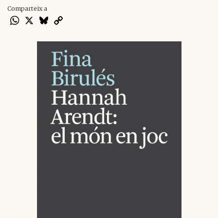
Comparteix a
WhatsApp
X
Bluesky
Copy
Link
RELACIONATS