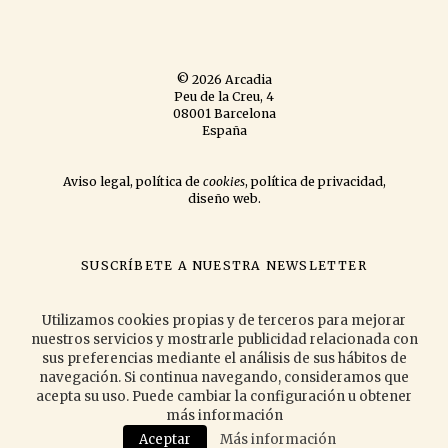
© 2026 Arcadia
Peu de la Creu, 4
08001 Barcelona
España
Aviso legal
,
política de
cookies
,
política de privacidad
,
diseño web
.
SUSCRÍBETE A NUESTRA NEWSLETTER
si quieres que te informemos de las novedades que publicamos
y las
actividades que organizamos.
Utilizamos cookies propias y de terceros para mejorar
nuestros servicios y mostrarle publicidad relacionada con
sus preferencias mediante el análisis de sus hábitos de
navegación. Si continua navegando, consideramos que
Acepto la
política de privacidad
.
acepta su uso. Puede cambiar la configuración u obtener
más información
Aceptar
Más información