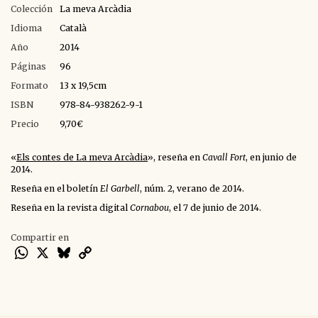
Colección
La meva Arcàdia
Idioma
Català
Año
2014
Páginas
96
Formato
13 x 19,5cm
ISBN
978-84-938262-9-1
Precio
9,70€
«
Els contes de La meva Arcàdia
», reseña en
Cavall Fort
, en junio de
2014.
Reseña en el boletín
El Garbell
, núm. 2, verano de 2014.
Reseña en la revista digital
Cornabou
, el 7 de junio de 2014.
Compartir en
WhatsApp
X
Bluesky
Copy
Link