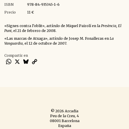
ISBN
978-84-935345-1-6
Precio
11 €
«Signes contra l’oblit», artículo de Miquel Pairolí en la
Presència, El
Punt
, el 21 de febrero de 2008.
«Las marcas de Atxaga», artículo de Josep M. Fonalleras en
La
Vanguardia
, el 12 de octubre de 2007.
Compartir en
WhatsApp
X
Bluesky
Copy
Link
© 2026 Arcadia
Peu de la Creu, 4
08001 Barcelona
España