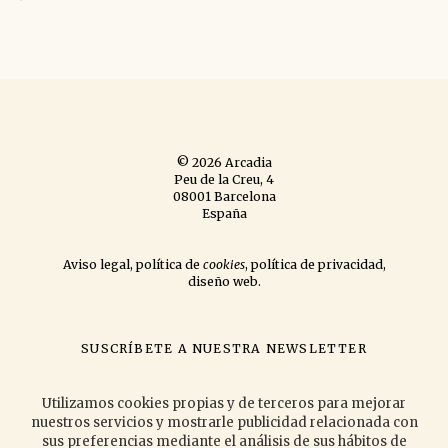
Link
© 2026 Arcadia
Peu de la Creu, 4
08001 Barcelona
España
Aviso legal
,
política de
cookies
,
política de privacidad
,
diseño web
.
SUSCRÍBETE A NUESTRA NEWSLETTER
si quieres que te informemos de las novedades que publicamos
y las
actividades que organizamos.
Utilizamos cookies propias y de terceros para mejorar
nuestros servicios y mostrarle publicidad relacionada con
sus preferencias mediante el análisis de sus hábitos de