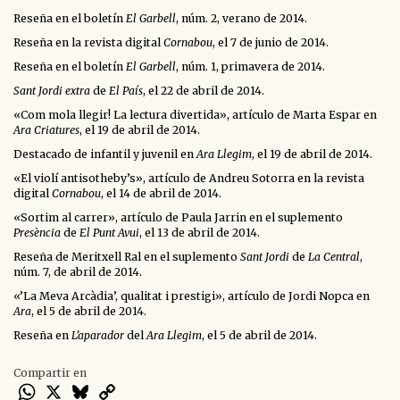
Reseña en el boletín
El Garbell
, núm. 2, verano de 2014.
Reseña en la revista digital
Cornabou
, el 7 de junio de 2014.
Reseña en el boletín
El Garbell
, núm. 1, primavera de 2014.
Sant Jordi extra
de
El País
, el 22 de abril de 2014.
«Com mola llegir! La lectura divertida», artículo de Marta Espar en
Ara Criatures
, el 19 de abril de 2014.
Destacado de infantil y juvenil en
Ara Llegim
, el 19 de abril de 2014.
«El violí antisotheby’s», artículo de Andreu Sotorra en la revista
digital
Cornabou
, el 14 de abril de 2014.
«Sortim al carrer», artículo de Paula Jarrin en el suplemento
Presència
de
El Punt Avui
, el 13 de abril de 2014.
Reseña de Meritxell Ral en el suplemento
Sant Jordi
de
La Central
,
núm. 7, de abril de 2014.
«’La Meva Arcàdia’, qualitat i prestigi», artículo de Jordi Nopca en
Ara
, el 5 de abril de 2014.
Reseña en
L’aparador
del
Ara Llegim
, el 5 de abril de 2014.
Compartir en
WhatsApp
X
Bluesky
Copy