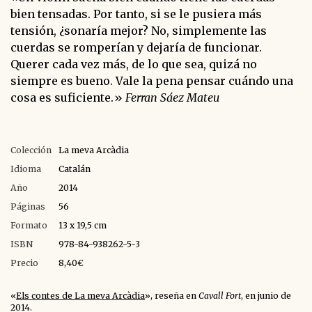
bien tensadas. Por tanto, si se le pusiera más
tensión, ¿sonaría mejor? No, simplemente las
cuerdas se romperían y dejaría de funcionar.
Querer cada vez más, de lo que sea, quizá no
siempre es bueno. Vale la pena pensar cuándo una
cosa es suficiente.»
Ferran Sáez Mateu
Colección
La meva Arcàdia
Idioma
Catalán
Año
2014
Páginas
56
Formato
13 x 19,5 cm
ISBN
978-84-938262-5-3
Precio
8,40€
«
Els contes de La meva Arcàdia
», reseña en
Cavall Fort
, en junio de
2014.