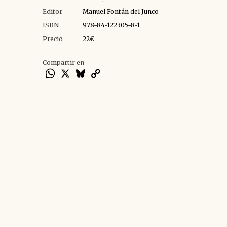
Editor
Manuel Fontán del Junco
ISBN
978-84-122305-8-1
Precio
22€
Compartir en
WhatsApp
X
Bluesky
Copy
Link