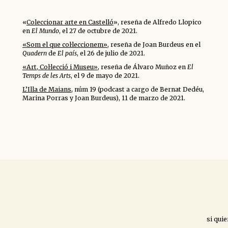
«
Coleccionar arte en Castelló
», reseña de Alfredo Llopico
en
El Mundo
, el 27 de octubre de 2021.
«Som el que col·leccionem»
, reseña de Joan Burdeus en el
Quadern
de
El país
, el 26 de julio de 2021.
«Art, Col·lecció i Museu»
, reseña de Álvaro Muñoz en
El
Temps de les Arts
, el 9 de mayo de 2021.
L’Illa de Maians
, núm 19 (podcast a cargo de Bernat Dedéu,
Marina Porras y Joan Burdeus), 11 de marzo de 2021.
si qui