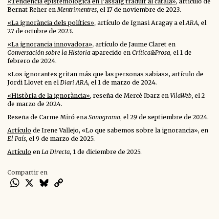
«Tendència epistemològica en l’assaig traduït al català»
, artículo de
Bernat Reher en
Mentrimentres
, el 17 de noviembre de 2023.
«La ignorància dels polítics»
, artículo de Ignasi Aragay a el
ARA
, el
27 de octubre de 2023.
«La ignorancia innovadora»
, artículo de Jaume Claret en
Conversación sobre la Historia
aparecido en
Crítica&Prosa
, el 1 de
febrero de 2024.
«Los ignorantes gritan más que las personas sabias»
, artículo de
Jordi Llovet en el
Diari ARA
, el 1 de marzo de 2024.
«Història de la ignorància»
, reseña de Mercè Ibarz en
VilaWeb
, el 2
de marzo de 2024.
Reseña de Carme Miró ena
Sonograma
, el 29 de septiembre de 2024.
Artículo
de Irene Vallejo, «Lo que sabemos sobre la ignorancia», en
El País
, el 9 de marzo de 2025.
Artículo
en
La Directa
, 1 de diciembre de 2025.
Compartir en
WhatsApp
X
Bluesky
Copy
Link