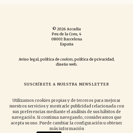
© 2026 Arcadia
Peu de la Creu, 4
08001 Barcelona
España
Aviso legal
,
política de
cookies
,
política de privacidad
,
diseño web
.
SUSCRÍBETE A NUESTRA NEWSLETTER
si quieres que te informemos de las novedades que publicamos
y las
actividades que organizamos.
Utilizamos cookies propias y de terceros para mejorar
nuestros servicios y mostrarle publicidad relacionada con
sus preferencias mediante el análisis de sus hábitos de
navegación. Si continua navegando, consideramos que
Acepto la
política de privacidad
.
acepta su uso. Puede cambiar la configuración u obtener
más información