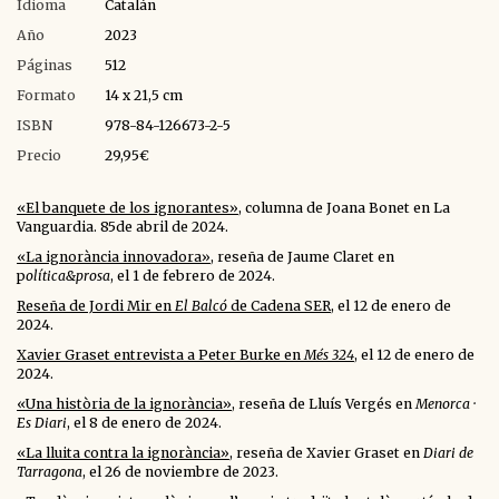
Idioma
Catalán
Año
2023
Páginas
512
Formato
14 x 21,5 cm
ISBN
978-84-126673-2-5
Precio
29,95€
«El banquete de los ignorantes»
, columna de Joana Bonet en La
Vanguardia. 85de abril de 2024.
«La ignorància innovadora»
, reseña de Jaume Claret en
p
olítica&prosa
, el 1 de febrero de 2024.
Reseña de Jordi Mir en
El Balcó
de Cadena SER
, el 12 de enero de
2024.
Xavier Graset entrevista a Peter Burke en
Més 324
, el 12 de enero de
2024.
«Una història de la ignorància»
, reseña de Lluís Vergés en
Menorca ·
Es Diari
, el 8 de enero de 2024.
«La lluita contra la ignorància»
, reseña de Xavier Graset en
Diari de
Tarragona
, el 26 de noviembre de 2023.