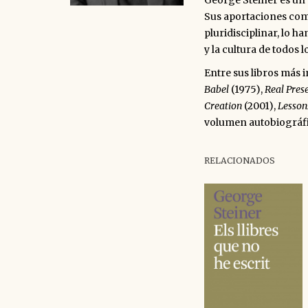
George Steiner es un 
Sus aportaciones como
pluridisciplinar, lo h
y la cultura de todos l
Entre sus libros más 
Babel
(1975),
Real Pres
Creation
(2001),
Lesson
volumen autobiográf
RELACIONADOS