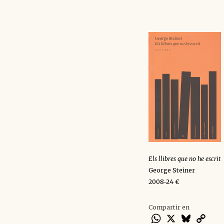
Els llibres que no he escrit
George Steiner
2008-24 €
Compartir en
WhatsApp
X
Bluesky
Cop
Lin