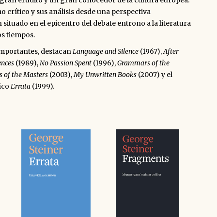
gran erudito y un gran conocedor de la cultura europea.
 crítico y sus análisis desde una perspectiva
an situado en el epicentro del debate entrono a la literatura
os tiempos.
importantes, destacan
Language and Silence
(1967),
After
ences
(1989),
No Passion Spent
(1996),
Grammars of the
s of the Masters
(2003),
My Unwritten Books
(2007) y el
ico
Errata
(1999).