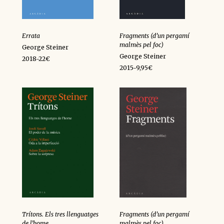
Errata
Fragments (d’un pergamí
malmès pel foc)
George Steiner
George Steiner
2018-22€
2015-9,95€
Trítons. Els tres llenguatges
Fragments (d’un pergamí
de l’home
malmès pel foc)