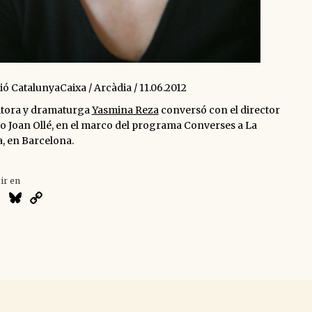
ó CatalunyaCaixa / Arcàdia / 11.06.2012
itora y dramaturga
Yasmina Reza
conversó con el director
ro Joan Ollé, en el marco del programa Converses a La
, en Barcelona.
ir en
atsApp
X
Bluesky
Copy
Link