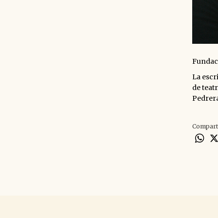
Fundaci
La escr
de teat
Pedrera
Compart
Wh