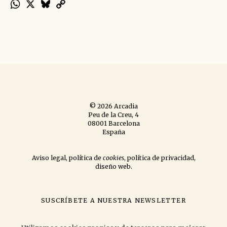
WhatsApp
X
Bluesky
Copy
Link
© 2026 Arcadia
Peu de la Creu, 4
08001 Barcelona
España
Aviso legal
,
política de
cookies
,
política de privacidad
,
diseño web
.
SUSCRÍBETE A NUESTRA NEWSLETTER
si quieres que te informemos de las novedades que publicamos
y las
actividades que organizamos.