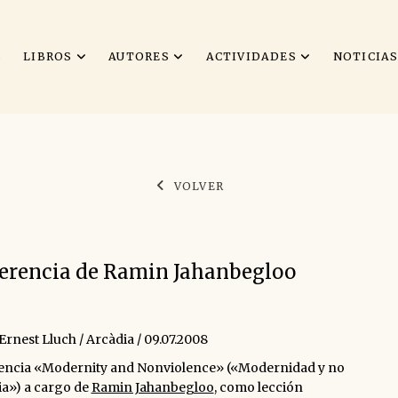
S
LIBROS
AUTORES
ACTIVIDADES
NOTICIA
VOLVER
erencia de Ramin Jahanbegloo
Ernest Lluch / Arcàdia / 09.07.2008
encia «Modernity and Nonviolence» («Modernidad y no
ia») a cargo de
Ramin Jahanbegloo
, como lección