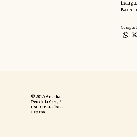
inaugur
Barcelo
Compart
Wh
© 2026 Arcadia
Peu de la Creu, 4
08001 Barcelona
España
Aviso legal
,
política de
cookies
,
política de privacidad
,
diseño web
.