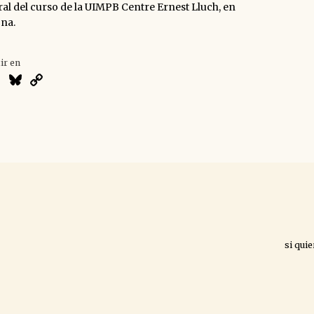
al del curso de la UIMPB Centre Ernest Lluch, en
na.
ir en
atsApp
X
Bluesky
Copy
Link
si qui