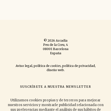
© 2026 Arcadia
Peu de la Creu, 4
08001 Barcelona
España
Aviso legal
,
política de
cookies
,
política de privacidad
,
diseño web
.
SUSCRÍBETE A NUESTRA NEWSLETTER
si quieres que te informemos de las novedades que publicamos
y las
actividades que organizamos.
Utilizamos cookies propias y de terceros para mejorar
nuestros servicios y mostrarle publicidad relacionada con
sus preferencias mediante el análisis de sus hábitos de