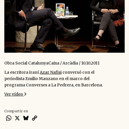
Obra Social CatalunyaCaixa / Arcàdia / 10.10.2011
La escritora iraní
Azar Nafisi
conversó con el
periodista Emilio Manzano en el marco del
programa Converses a La Pedrera, en Barcelona.
Ver vídeo
Compartir en
WhatsApp
X
Bluesky
Copy
Link