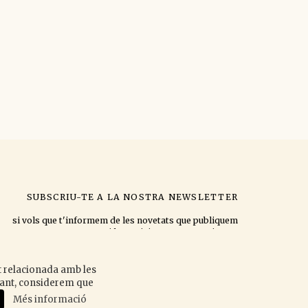
SUBSCRIU-TE A LA NOSTRA NEWSLETTER
si vols que t'informem de les novetats que publiquem
i les activitats que organitzem.
at relacionada amb les
egant, considerem que
Accepto la
política de privacitat
.
Més informació