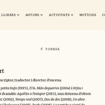
LLIBRES
AUTORS
ACTIVITATS
NOTÍCIES
C
TORNAR
rt
scriptor, traductor i director d’escena.
 petita bufa
(1995),
1714. Món deguerres
(2004) i
Orfeu i
let dramàtic
Aquil·les o l’estupor
(2015), una dotzena d’obres
ic
(2002),
Temps real
(2007),
Dos de dos
(2008),
Un altre