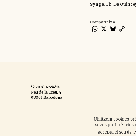
Synge, Th. De Quincey, J
Comparteix a
WhatsApp
X
Bluesky
Cop
Lin
© 2026 Arcàdia
Peu de la Creu, 4
08001 Barcelona
Espanya
Avís legal
,
política de
cookies
,
política de privacitat
,
Utilitzem cookies prò
disseny web
.
seves preferències m
accepta el seu ús.