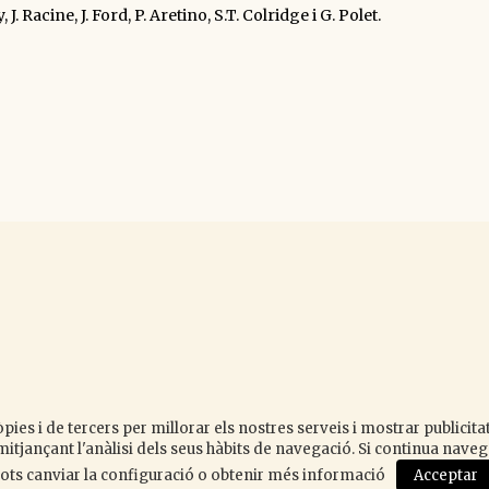
. Racine, J. Ford, P. Aretino, S.T. Colridge i G. Polet.
y
k
pies i de tercers per millorar els nostres serveis i mostrar publicit
itjançant l'anàlisi dels seus hàbits de navegació. Si continua nav
 Pots canviar la configuració o obtenir més informació
Acceptar