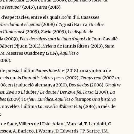
 o L’holocaust
(2009),
Zwdu
(2009),
La partida o còctel de
s o l’estupor
(2015),
Farsa
(2016).
 d’espectacles, entre els quals
Do’m
d’E. Casasses
gebre damunt el gerani
(2008) d’Agustí Bartra,
Un altre
 o L’holocaust
(2009),
Zwdu
(2009),
La disputa de
a (2009),
Peus descalços sota la lluna d’agost
de Joan Cavallé
’Albert Pijuan (2011),
Helena
de Iannis Ritsos (2013),
Suite
J.M. Mestres Quadreny (2014),
Aquil·les o
2016).
 de poesia, l’últim
Pomes intestins
(2018), una vintena de
e els quals
Dramàtic i altres peces
(2002),
Temps real
(2007, en
08, en traducció alemanya 2010),
Dos de dos
(2008),
Un altre
st. Zwdu o El dubte / Le doute / Der Zweifel. Farsa
(2009),
La
mbes
(2009) i
Orfeu i Eurídice. Aquil·les o l’estupor. Una història
s novel·les, l’última
La novel·la d’Albert Puig
(2016), a més de
g.
e Sade, Villiers de L’Isle-Adam, Marcial, T. Landolfi, C.
essoa, A. Baricco, J. Worms, D. Edwards, J.P. Sartre, J.M.