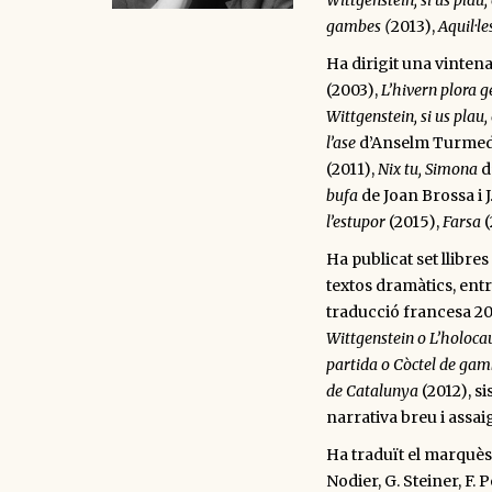
Wittgenstein, si us plau,
gambes (
2013),
Aquil·le
Ha dirigit una vintena
(2003),
L’hivern plora 
Wittgenstein, si us plau,
l’ase
d’Anselm Turmed
(2011),
Nix tu, Simona
d
bufa
de Joan Brossa i 
l’estupor
(2015),
Farsa
(
Ha publicat set llibres
textos dramàtics, entr
traducció francesa 20
Wittgenstein o L’holocau
partida o Còctel de ga
de Catalunya
(2012), si
narrativa breu i assai
Ha traduït el marquès d
Nodier, G. Steiner, F. P